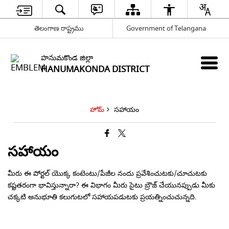
తెలంగాణ రాష్ట్రము
Government of Telangana
హనుమకొండ జిల్లా
HANUMAKONDA DISTRICT
సహాయం
హోమ్
సహాయం
మీరు ఈ పోర్టల్ యొక్క కంటెంటు/పేజీల నందు ప్రవేశించుటకు/చూచుటకు
కష్టతరంగా భావిస్తున్నారా? ఈ విభాగం మీరు సైటు బ్రౌజ్ చేయునప్పుడు మీకు
చక్కటి అనుభూతి కలుగుటలో సహాయపడుటకు ప్రయత్నించుచున్నది.