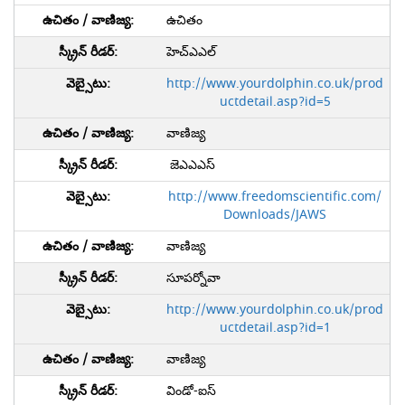
ఉచితం
హెచ్ఎఎల్
http://www.yourdolphin.co.uk/prod
uctdetail.asp?id=5
వాణిజ్య
జెఎఎఎస్
http://www.freedomscientific.com/
Downloads/JAWS
వాణిజ్య
సూపర్నోవా
http://www.yourdolphin.co.uk/prod
uctdetail.asp?id=1
వాణిజ్య
విండో-ఐస్