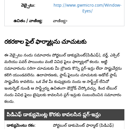
http://www.gwmicro.com/Window-
Eyes/
వాణిజ్య>
రకరకాల ఫైల్ ఫార్మాట్లను చూచుటకు
ఈ వెబ్సైటు నందు సమాచారం పోర్టబుల్ డాక్యుమెంట్(పిడిఎఫ్), వర్డ్, ఎక్సెల్
మరియు పవర్ పాయింటు వంటి వివిధ ఫైలు ఫార్మాట్లలో కలదు. అట్టి
సమాచారంను సరిగా చూచుటకు మీ బ్రౌజరు కొన్ని ప్లగ్-ఇన్లు లేదా సాఫ్టువేర్లను
కలిగి యుండవలెను. ఉదాహరణకు, ఫ్లాష్ ఫైలును చూచుటకు అడోబ్ ఫ్లాష్
సాఫ్టువేరు కావలెను. ఒక వేళ మీ కంప్యుటరు నందు ఆ సాఫ్ట్వేర్ లేనిచో
ఇంటర్నెట్ నుండి ఆ సాఫ్ట్వేర్ను ఉచితంగా డౌన్లోడ్ చేస్కోవచ్చు. కింద టేబుల్
నందు వివిధ ఫైలు టైపులకు కావలసిన ప్లగ్-ఇన్లుకు సంబందించిన సమాచారం
కలదు.
పిడిఎఫ్ డాక్యుమెంట్ల కొరకు కావలసిన ప్లగ్-ఇన్లు
పోర్టబుల్ డాకుమెంట్ ఫార్మాట్ (పిడిఎఫ్)