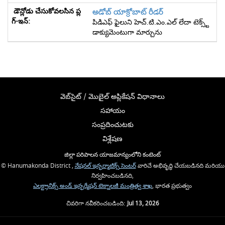
అడోబ్ యాక్రోబాట్ రీడర్
పిడిఎఫ్ ఫైలుని హెచ్.టి.ఎం.ఎల్ లేదా టెక్స్ట్
డాక్యుమెంటుగా మార్చును
వెబ్‌సైట్ / మొబైల్ అప్లికేషన్ విధానాలు
సహాయం
సంప్రదించుటకు
విశ్లేషణ
జిల్లా పరిపాలన యాజమాన్యంలోని కంటెంట్
© Hanumakonda District ,
నేషనల్ ఇన్ఫర్మాటిక్స్ సెంటర్
వారిచే అభివృద్ధి చేయబడినది మరియు
నిర్వహించబడినది,
ఎలక్ట్రానిక్స్ అండ్ ఇన్ఫర్మేషన్ టెక్నాలజీ మంత్రిత్వ శాఖ
, భారత ప్రభుత్వం
చివరిగా నవీకరించబడింది:
Jul 13, 2026