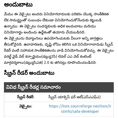
అందుబాటు
మేము ఈ వెబ్సైటు అందరు వినియోగదారులకు పరికరం యొక్క సాంకేతికత
లేక సామర్ద్యంతో సంబంధం లేకుండా వినియోగించుకోనేందుకు కట్టుబడి
ఉన్నాము. ఈ వెబ్సైటు సందర్శకులకు అధిక అందుబాటు మరియు
వినియోగార్డం అందించు ఉద్దేశంతో తయారు చేయబడినది.
ఈ వెబ్సైటును దివ్యాంగులు ఉపయోగించుటకు వీలుగా అన్ని జాగ్రత్తలు
తీసుకోనైనది. ఉదాహరణకు, దృష్టి లోపం కలిగిన ఒక వినియోగాదారుడు స్క్రీన్
రీడర్ వంటి సహాయక సాంకేతికతలను వాడి వినియోగించుకోవచ్చు. ఈ వెబ్సైటు
వరల్డ్ వైడ్ వెబ్ కన్సార్టియం(డబ్ల్యు3సి) లెవల్ ఎఎ వెబ్ కంటెంట్
మార్గదర్శకాలు(డబ్ల్యుసిఎజి) 2.0 కు తగినట్లు రూపొందించబడినది.
స్క్రీన్ రీడర్ అందుబాటు
వివిధ స్క్రీన్ రీడర్ల సమాచారం
స్క్రీన్ యాక్సెస్ ఫర్ ఆల్(ఎస్ఎఎఫ్ఎ)
https://lists.sourceforge.net/lists/li
stinfo/safa-developer