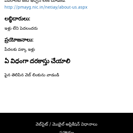
వివరాలకు కింద ఇచ్చిన లింక్ చూడండి.
http://pmayg.nic.in/netiay/about-us.aspx
లబ్ధిదారులు:
ఇళ్లు లేని పెదలందరు
ప్రయోజనాలు:
పేదలకు పక్కా ఇళ్లు
ఏ విధంగా దరకాస్తు చేయాలి
పైన తెలిపిన వెబ్ లింకును వాడండి
వెబ్‌సైట్ / మొబైల్ అప్లికేషన్ విధానాలు
సహాయం